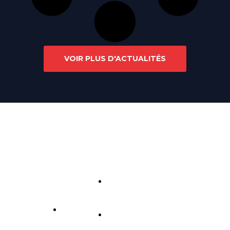
VOIR PLUS D'ACTUALITÉS
Liens
utile
Maréis à Ét
Cont
Suive
aples-sur-
s
act
z
mer.
Exposition
nous
Plan du
et
site
aquariums
Mentio
dédiés à la
contact
ns
pêche en