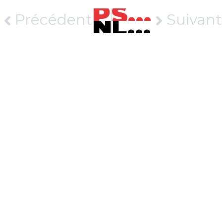
PRÉCÉDENT
SUIVANT
Précédent
Suivant
Notre programme des vacances de février 2026
La coquille Saint-Jacques est en fête !
Maréis à Étaples-sur-mer.
Exposition et aquariums dédiés à la pêche en mer et aux animaux
de Manche et mer du Nord !
Contact