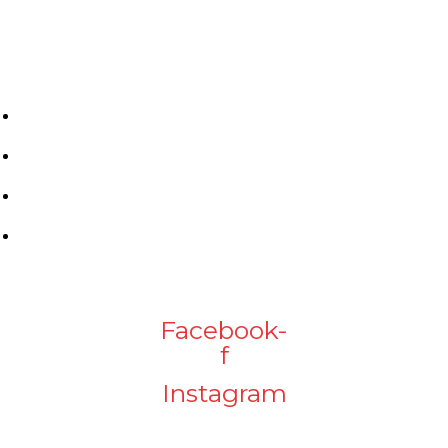
03 21 09 04 00
Liens utiles
Plan du site
Mentions Légales
Politique de confidentialité
CGV
Suivez nous
Facebook-
f
Instagram