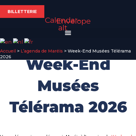
Skip
to
BILLETTERIE
Calendar-
content
Envelope
alt
Accueil
>
L’agenda de Maréis
>
Week-End Musées Télérama
2026
Week-End
Musées
Télérama 2026