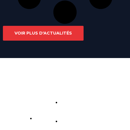
VOIR PLUS D'ACTUALITÉS
Liens
utile
Maréis à Ét
Cont
Suive
aples-sur-
s
act
z
mer.
Exposition
nous
Plan du
et
site
aquariums
Mentio
dédiés à la
contact
ns
pêche en