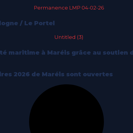
ogne / Le Portel
rité maritime à Maréis grâce au soutien
aires 2026 de Maréis sont ouvertes