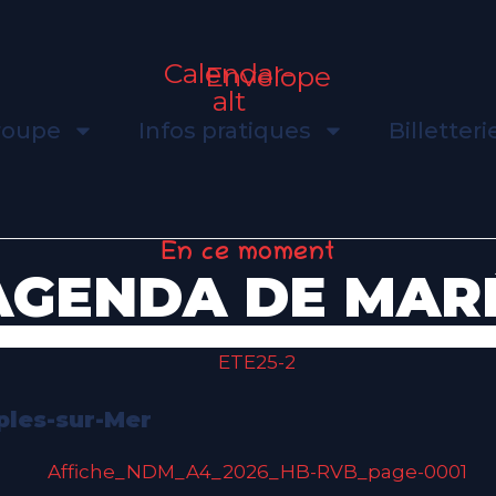
Calendar-
Envelope
alt
groupe
Infos pratiques
Billetteri
En ce moment
AGENDA DE MAR
ples-sur-Mer