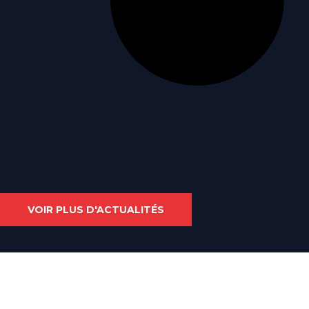
VOIR PLUS D'ACTUALITÉS
Maréis à Étaples-sur-mer.
Exposition et aquariums dédiés à la pêche en mer et aux animaux