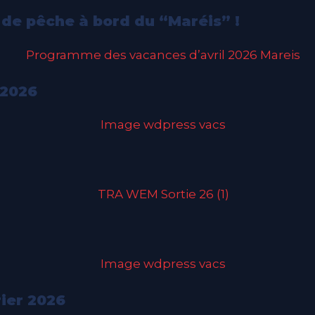
de pêche à bord du “Maréis” !
 2026
ier 2026