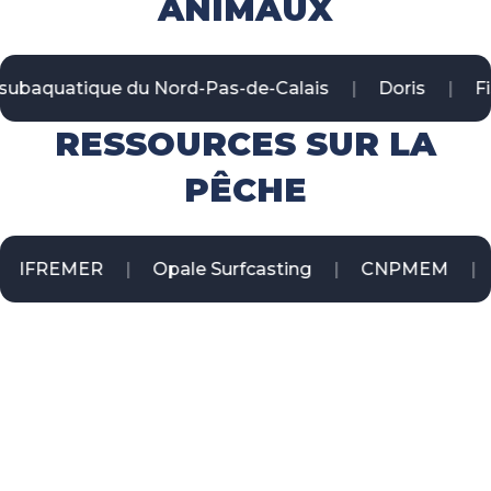
ANIMAUX
quatique du Nord-Pas-de-Calais
Doris
FishB
RESSOURCES SUR LA
PÊCHE
IFREMER
Opale Surfcasting
CNPMEM
Fr
Maréis à Étaples-sur-mer.
Exposition et aquariums dédiés à la pêche en mer et aux animaux
de Manche et mer du Nord !
Contact