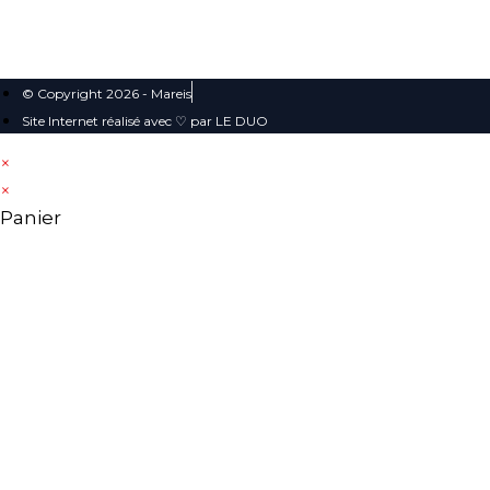
© Copyright 2026 - Mareis
Site Internet réalisé avec ♡ par LE DUO
×
×
Panier