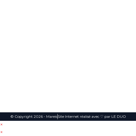
utile
Maréis à Ét
Cont
Suive
aples-sur-
s
act
z
mer.
Plan du
Exposition
nous
contact@mareis.fr
site
et
Boulevard
aquariums
Mentions
Bigot
dédiés à la
Légales
Descelers,
pêche en
Étaples
Politique de
mer et aux
62630
confidentialité
animaux
de Manche
03 21 09
CGV
et mer du
04 00
Nord !
© Copyright 2026 - Mareis
Site Internet réalisé avec ♡ par LE DUO
×
×