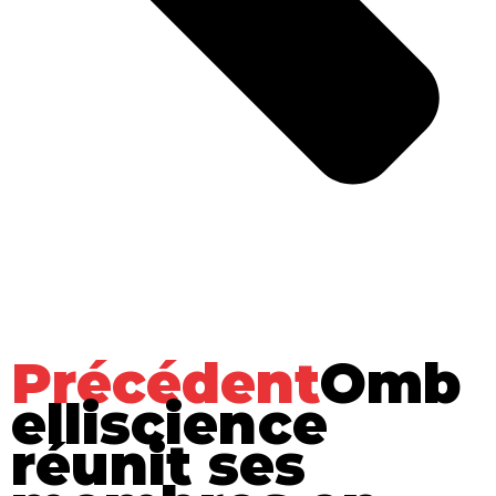
Précédent
Omb
elliscience
réunit ses