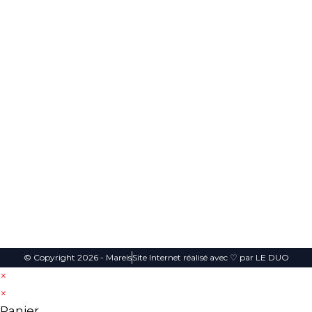
Cont
Suive
aples-sur-
s
act
z
mer.
Plan du
Exposition
nous
contact@mareis.fr
site
et
Boulevard
aquariums
Mentions
Bigot
dédiés à la
Légales
Descelers,
pêche en
Étaples
Politique de
mer et aux
62630
confidentialité
animaux
de Manche
03 21 09
CGV
et mer du
04 00
Nord !
© Copyright 2026 - Mareis
Site Internet réalisé avec ♡ par LE DUO
×
×
Panier