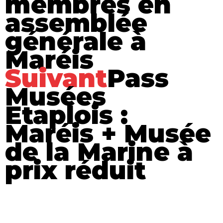
membres en
assemblée
générale à
Maréis
Suivant
Pass
Musées
Etaplois :
Maréis + Musée
de la Marine à
prix réduit