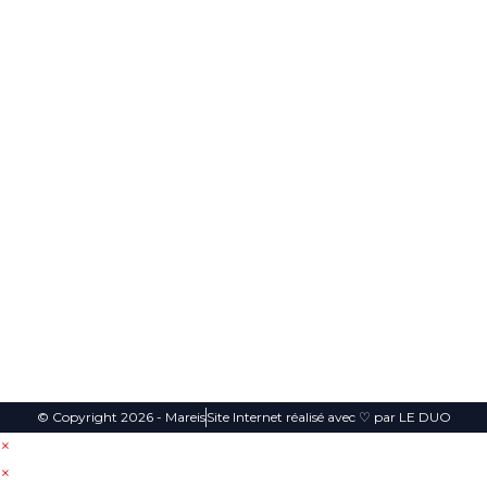
utile
Maréis à Ét
Cont
Suive
aples-sur-
s
act
z
mer.
Plan du
Exposition
nous
contact@mareis.fr
site
et
Boulevard
aquariums
Mentions
Bigot
dédiés à la
Légales
Descelers,
pêche en
Étaples
Politique de
mer et aux
62630
confidentialité
animaux
de Manche
03 21 09
CGV
et mer du
04 00
Nord !
© Copyright 2026 - Mareis
Site Internet réalisé avec ♡ par LE DUO
×
×